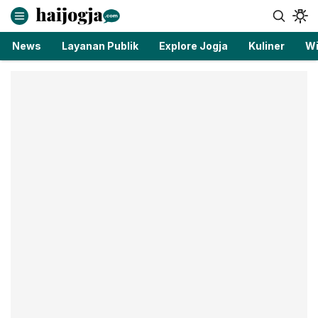
haijogja.com
Berita Jogja Terbaru dan Terkini
News
Layanan Publik
Explore Jogja
Kuliner
Wi