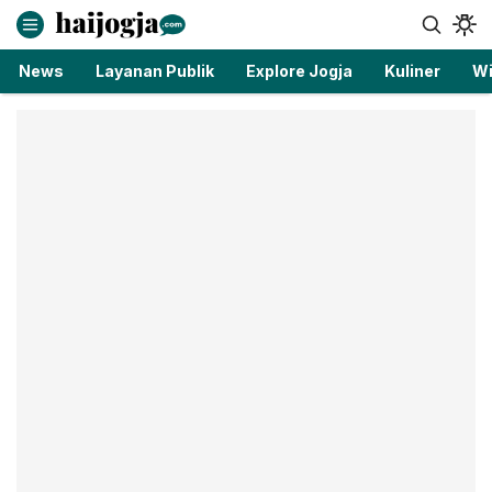
haijogja.com
Berita Jogja Terbaru dan Terkini
News
Layanan Publik
Explore Jogja
Kuliner
Wi