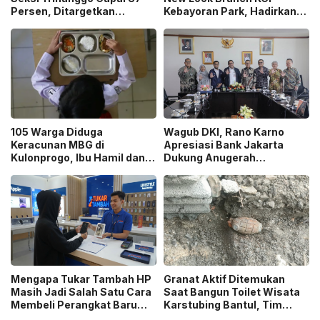
Persen, Ditargetkan
Kebayoran Park, Hadirkan
Tersambung ke Tol Jogja-
Wajah Baru yang Lebih
Bawen Agustus 2026
Modern
105 Warga Diduga
Wagub DKI, Rano Karno
Keracunan MBG di
Apresiasi Bank Jakarta
Kulonprogo, Ibu Hamil dan
Dukung Anugerah
Ibu Menyusui Ikut
Jurnalistik MHT 2026,
Terdampak
Dorong Karya Berkualitas
Sambut 5 Abad Jakarta
Mengapa Tukar Tambah HP
Granat Aktif Ditemukan
Masih Jadi Salah Satu Cara
Saat Bangun Toilet Wisata
Membeli Perangkat Baru
Karstubing Bantul, Tim
yang Paling Populer?
Gegana Lakukan Disposal