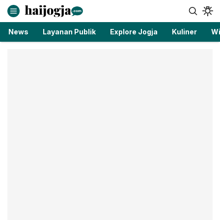
haijogja.com
Berita Jogja Terbaru dan Terkini
News
Layanan Publik
Explore Jogja
Kuliner
Wi