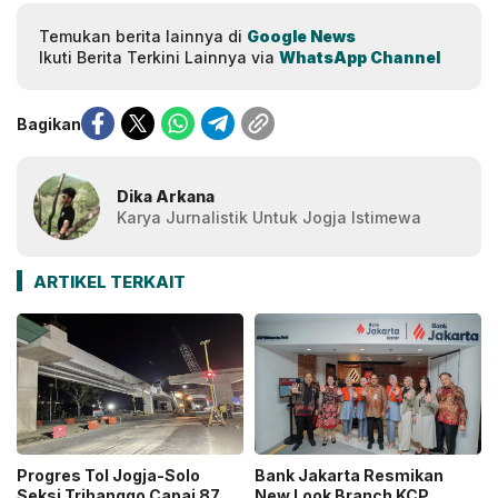
Temukan berita lainnya di
Google News
Ikuti Berita Terkini Lainnya via
WhatsApp Channel
Bagikan
Dika Arkana
Karya Jurnalistik Untuk Jogja Istimewa
ARTIKEL TERKAIT
Progres Tol Jogja-Solo
Bank Jakarta Resmikan
Seksi Trihanggo Capai 87
New Look Branch KCP