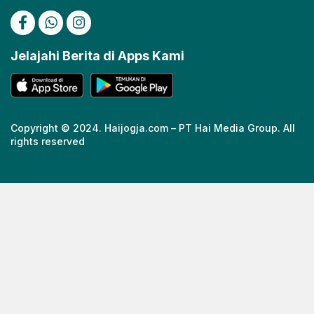
Jelajahi Berita di Apps Kami
Copyright © 2024. Haijogja.com – PT Hai Media Group. All
rights reserved
https://cuths.com/societies/big-band/
https://cuths.com/societies/big-band/
https://ceria158link.page
https://ceria158link.page