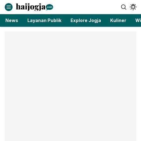
haijogja.com
Berita Jogja Terbaru dan Terkini
News
Layanan Publik
Explore Jogja
Kuliner
Wi