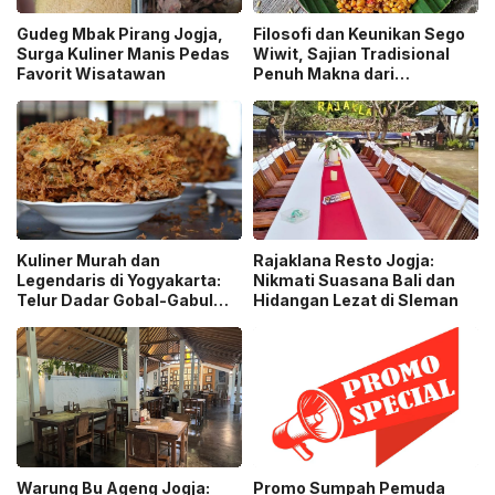
Gudeg Mbak Pirang Jogja,
Filosofi dan Keunikan Sego
Surga Kuliner Manis Pedas
Wiwit, Sajian Tradisional
Favorit Wisatawan
Penuh Makna dari
Yogyakarta
Kuliner Murah dan
Rajaklana Resto Jogja:
Legendaris di Yogyakarta:
Nikmati Suasana Bali dan
Telur Dadar Gobal-Gabul
Hidangan Lezat di Sleman
Mbak Yuni Bikin Ketagihan
Warung Bu Ageng Jogja:
Promo Sumpah Pemuda