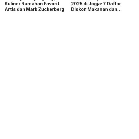
Kuliner Rumahan Favorit
2025 di Jogja: 7 Daftar
Artis dan Mark Zuckerberg
Diskon Makanan dan
Minuman di Jogja Mulai
Rp19 Ribu!