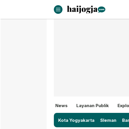
haijogja.com
Berita Jogja Terbaru dan Terki
News
Layanan Publik
Explo
Kota Yogyakarta
Sleman
Ban