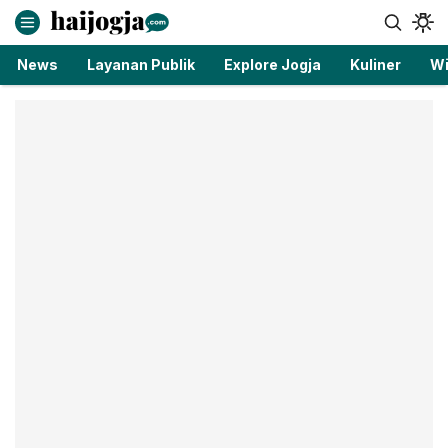
haijogja.com
Berita Jogja Terbaru dan Terkini
News
Layanan Publik
Explore Jogja
Kuliner
Wi