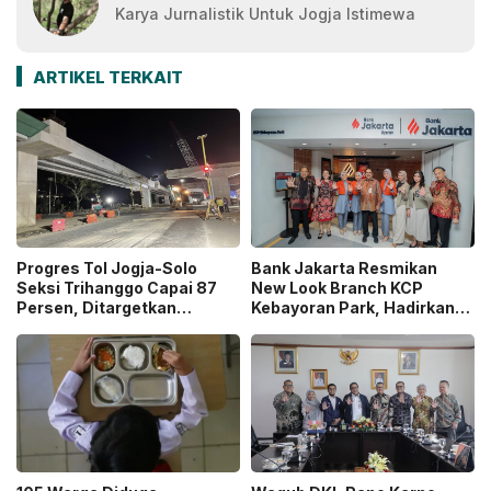
Karya Jurnalistik Untuk Jogja Istimewa
ARTIKEL TERKAIT
Progres Tol Jogja-Solo
Bank Jakarta Resmikan
Seksi Trihanggo Capai 87
New Look Branch KCP
Persen, Ditargetkan
Kebayoran Park, Hadirkan
Tersambung ke Tol Jogja-
Wajah Baru yang Lebih
Bawen Agustus 2026
Modern