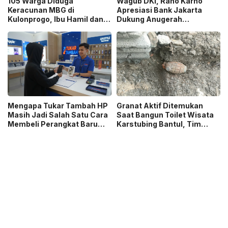
105 Warga Diduga
Wagub DKI, Rano Karno
Keracunan MBG di
Apresiasi Bank Jakarta
Kulonprogo, Ibu Hamil dan
Dukung Anugerah
Ibu Menyusui Ikut
Jurnalistik MHT 2026,
Terdampak
Dorong Karya Berkualitas
Sambut 5 Abad Jakarta
Mengapa Tukar Tambah HP
Granat Aktif Ditemukan
Masih Jadi Salah Satu Cara
Saat Bangun Toilet Wisata
Membeli Perangkat Baru
Karstubing Bantul, Tim
yang Paling Populer?
Gegana Lakukan Disposal