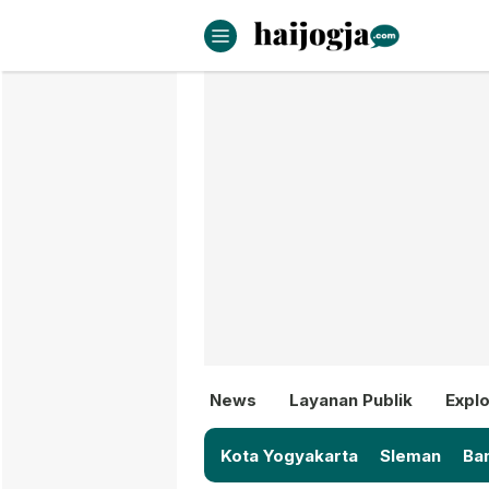
haijogja.com
Berita Jogja Terbaru dan Terki
News
Layanan Publik
Explo
Kota Yogyakarta
Sleman
Ban