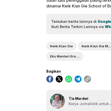
Salah satu peninggalan paling terk
dinamai Kwik Kian Gie School of B
Temukan berita lainnya di
Google
Ikuti Berita Terkini Lainnya via
Wh
Kwik Kian Gie
Kwik Kian Gie Meninggal Dunia
Eks Menteri Era Gus Dur-Megawati
Bagikan
Tia Mardwi
Karya Jurnalistik untuk