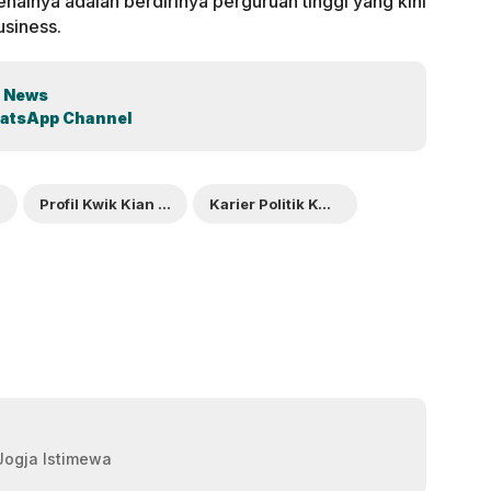
enalnya adalah berdirinya perguruan tinggi yang kini
usiness.
 News
atsApp Channel
Profil Kwik Kian Gie
Karier Politik Kwik Kian Gie
 Jogja Istimewa