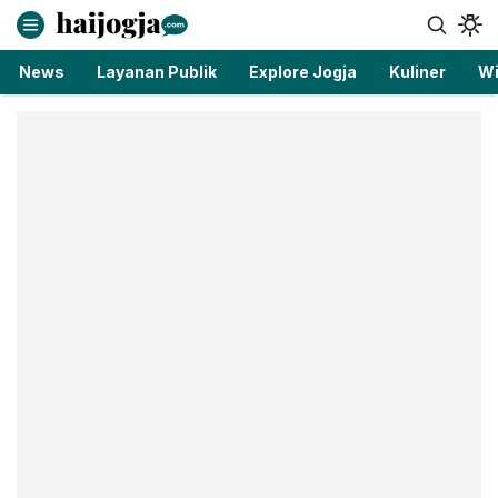
haijogja.com
Berita Jogja Terbaru dan Terkini
News
Layanan Publik
Explore Jogja
Kuliner
Wi