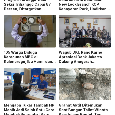
Seksi Trihanggo Capai 87
New Look Branch KCP
Persen, Ditargetkan
Kebayoran Park, Hadirkan
Tersambung ke Tol Jogja-
Wajah Baru yang Lebih
Bawen Agustus 2026
Modern
105 Warga Diduga
Wagub DKI, Rano Karno
Keracunan MBG di
Apresiasi Bank Jakarta
Kulonprogo, Ibu Hamil dan
Dukung Anugerah
Ibu Menyusui Ikut
Jurnalistik MHT 2026,
Terdampak
Dorong Karya Berkualitas
Sambut 5 Abad Jakarta
Mengapa Tukar Tambah HP
Granat Aktif Ditemukan
Masih Jadi Salah Satu Cara
Saat Bangun Toilet Wisata
Membeli Perangkat Baru
Karstubing Bantul, Tim