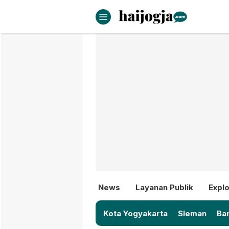
haijogja.com
Berita Jogja Terbaru dan Terki
News
Layanan Publik
Explo
Kota Yogyakarta
Sleman
Ban