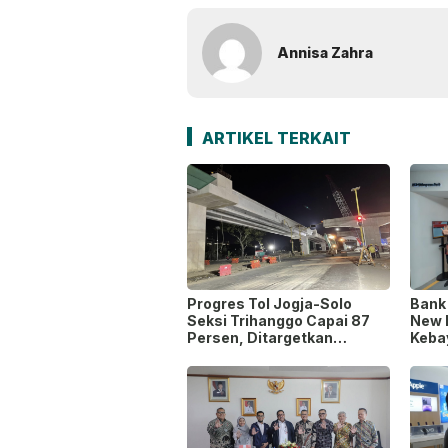
Annisa Zahra
ARTIKEL TERKAIT
Progres Tol Jogja-Solo
Bank
Seksi Trihanggo Capai 87
New 
Persen, Ditargetkan
Keba
Tersambung ke Tol Jogja-
Waja
Bawen Agustus 2026
Mode