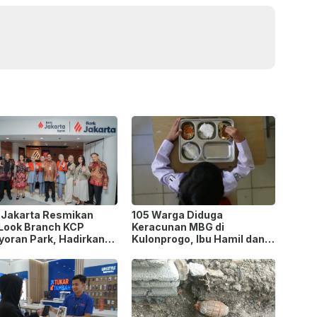
 Jakarta Resmikan
105 Warga Diduga
Look Branch KCP
Keracunan MBG di
yoran Park, Hadirkan
Kulonprogo, Ibu Hamil dan
h Baru yang Lebih
Ibu Menyusui Ikut
rn
Terdampak