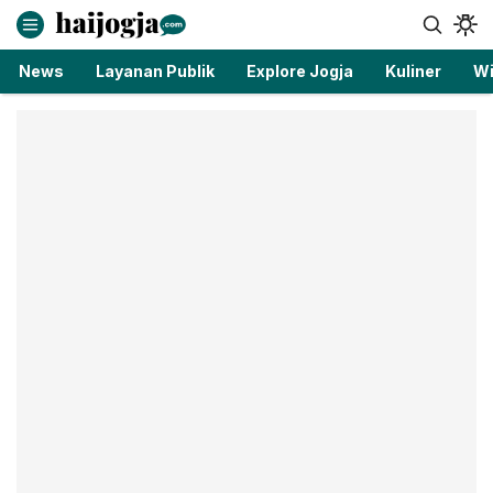
haijogja.com
Berita Jogja Terbaru dan Terkini
News
Layanan Publik
Explore Jogja
Kuliner
Wi