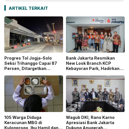
ARTIKEL TERKAIT
Progres Tol Jogja-Solo
Bank Jakarta Resmikan
Seksi Trihanggo Capai 87
New Look Branch KCP
Persen, Ditargetkan
Kebayoran Park, Hadirkan
Tersambung ke Tol Jogja-
Wajah Baru yang Lebih
Bawen Agustus 2026
Modern
105 Warga Diduga
Wagub DKI, Rano Karno
Keracunan MBG di
Apresiasi Bank Jakarta
Kulonprogo, Ibu Hamil dan
Dukung Anugerah