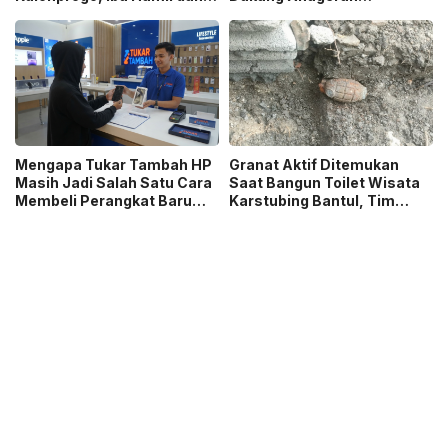
Ibu Menyusui Ikut
Jurnalistik MHT 2026,
Terdampak
Dorong Karya Berkualitas
Sambut 5 Abad Jakarta
Mengapa Tukar Tambah HP
Granat Aktif Ditemukan
Masih Jadi Salah Satu Cara
Saat Bangun Toilet Wisata
Membeli Perangkat Baru
Karstubing Bantul, Tim
yang Paling Populer?
Gegana Lakukan Disposal