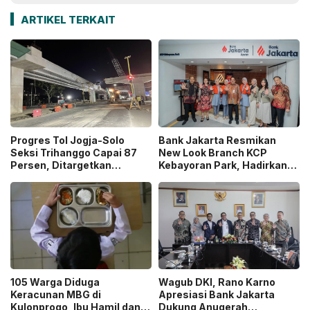
ARTIKEL TERKAIT
Progres Tol Jogja-Solo
Bank Jakarta Resmikan
Seksi Trihanggo Capai 87
New Look Branch KCP
Persen, Ditargetkan
Kebayoran Park, Hadirkan
Tersambung ke Tol Jogja-
Wajah Baru yang Lebih
Bawen Agustus 2026
Modern
105 Warga Diduga
Wagub DKI, Rano Karno
Keracunan MBG di
Apresiasi Bank Jakarta
Kulonprogo, Ibu Hamil dan
Dukung Anugerah