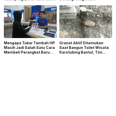
Ibu Menyusui Ikut
Jurnalistik MHT 2026,
Terdampak
Dorong Karya Berkualitas
Sambut 5 Abad Jakarta
Mengapa Tukar Tambah HP
Granat Aktif Ditemukan
Masih Jadi Salah Satu Cara
Saat Bangun Toilet Wisata
Membeli Perangkat Baru
Karstubing Bantul, Tim
yang Paling Populer?
Gegana Lakukan Disposal