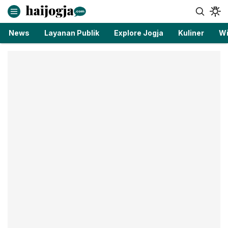
haijogja.com
Berita Jogja Terbaru dan Terkini
News
Layanan Publik
Explore Jogja
Kuliner
Wi