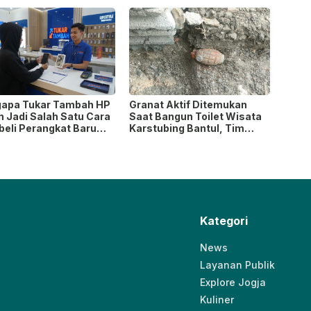
rn
Terdampak
apa Tukar Tambah HP
Granat Aktif Ditemukan
h Jadi Salah Satu Cara
Saat Bangun Toilet Wisata
eli Perangkat Baru
Karstubing Bantul, Tim
 Paling Populer?
Gegana Lakukan Disposal
Kategori
News
Layanan Publik
Explore Jogja
Kuliner