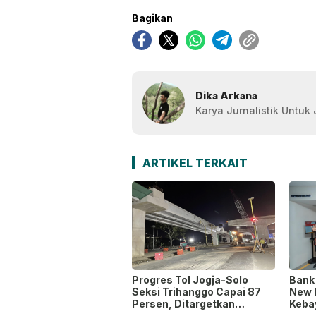
Bagikan
Dika Arkana
Karya Jurnalistik Untuk
ARTIKEL TERKAIT
Progres Tol Jogja-Solo
Bank
Seksi Trihanggo Capai 87
New 
Persen, Ditargetkan
Keba
Tersambung ke Tol Jogja-
Waja