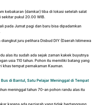
kebakaran (damkar) tiba di lokasi setelah salat
 sekitar pukul 20.00 WIB.
li pada Jumat pagi dan baru bisa dipadamkan
.
 diangkut juru pelihara Disbud DIY (Daerah Istimewa
u alas itu sudah ada sejak zaman kakek buyutnya
an usia 110 tahun. Pohon itu memiliki batang yang
ciri khas tempat pemakaman Kauman.
Bus di Bantul, Satu Pelajar Meninggal di Tempat
tahun meninggal tahun 70-an pohon randu alas itu
akar karena ada peziarah yang tidak bertanggung