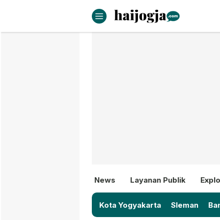
haijogja.com
Berita Jogja Terbaru dan Terki
News
Layanan Publik
Explo
Kota Yogyakarta
Sleman
Ban