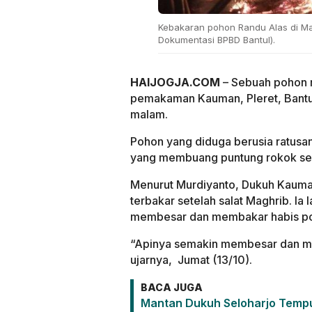
Kebakaran pohon Randu Alas di Mak
Dokumentasi BPBD Bantul).
HAIJOGJA.COM
– Sebuah pohon r
pemakaman Kauman, Pleret, Bantul
malam.
Pohon yang diduga berusia ratusan
yang membuang puntung rokok s
Menurut Murdiyanto, Dukuh Kauma
terbakar setelah salat Maghrib. Ia
membesar dan membakar habis po
“Apinya semakin membesar dan mem
ujarnya, Jumat (13/10).
BACA JUGA
Mantan Dukuh Seloharjo Tempu