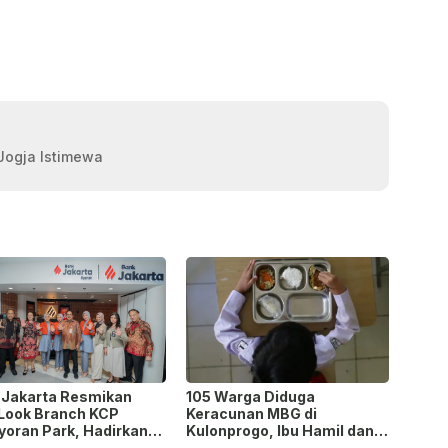
 Jogja Istimewa
 Jakarta Resmikan
105 Warga Diduga
Look Branch KCP
Keracunan MBG di
yoran Park, Hadirkan
Kulonprogo, Ibu Hamil dan
h Baru yang Lebih
Ibu Menyusui Ikut