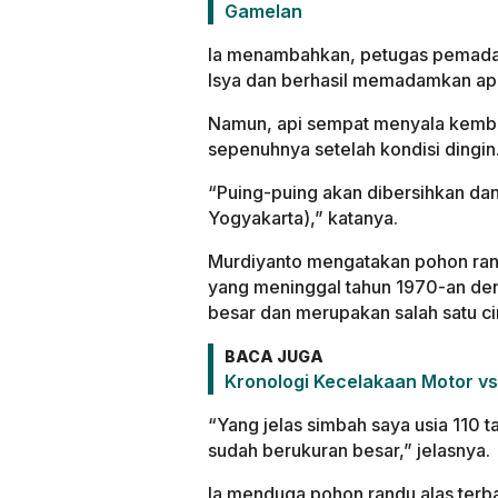
Gamelan
Ia menambahkan, petugas pemadam 
Isya dan berhasil memadamkan api
Namun, api sempat menyala kemba
sepenuhnya setelah kondisi dingin
“Puing-puing akan dibersihkan dan
Yogyakarta),” katanya.
Murdiyanto mengatakan pohon rand
yang meninggal tahun 1970-an deng
besar dan merupakan salah satu 
BACA JUGA
Kronologi Kecelakaan Motor vs 
“Yang jelas simbah saya usia 110 
sudah berukuran besar,” jelasnya.
Ia menduga pohon randu alas terb