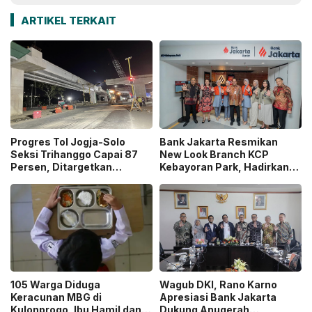
ARTIKEL TERKAIT
Progres Tol Jogja-Solo
Bank Jakarta Resmikan
Seksi Trihanggo Capai 87
New Look Branch KCP
Persen, Ditargetkan
Kebayoran Park, Hadirkan
Tersambung ke Tol Jogja-
Wajah Baru yang Lebih
Bawen Agustus 2026
Modern
105 Warga Diduga
Wagub DKI, Rano Karno
Keracunan MBG di
Apresiasi Bank Jakarta
Kulonprogo, Ibu Hamil dan
Dukung Anugerah