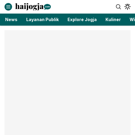
haijogja.com
Berita Jogja Terbaru dan Terkini
News
Layanan Publik
Explore Jogja
Kuliner
Wi