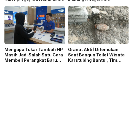
Ibu Menyusui Ikut
Jurnalistik MHT 2026,
Terdampak
Dorong Karya Berkualitas
Sambut 5 Abad Jakarta
Mengapa Tukar Tambah HP
Granat Aktif Ditemukan
Masih Jadi Salah Satu Cara
Saat Bangun Toilet Wisata
Membeli Perangkat Baru
Karstubing Bantul, Tim
yang Paling Populer?
Gegana Lakukan Disposal