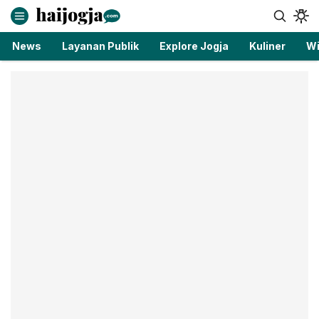
haijogja.com
Berita Jogja Terbaru dan Terkini
News
Layanan Publik
Explore Jogja
Kuliner
Wi