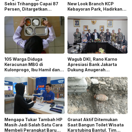
Seksi Trihanggo Capai 87
New Look Branch KCP
Persen, Ditargetkan
Kebayoran Park, Hadirkan
Tersambung ke Tol Jogja-
Wajah Baru yang Lebih
Bawen Agustus 2026
Modern
105 Warga Diduga
Wagub DKI, Rano Karno
Keracunan MBG di
Apresiasi Bank Jakarta
Kulonprogo, Ibu Hamil dan
Dukung Anugerah
Ibu Menyusui Ikut
Jurnalistik MHT 2026,
Terdampak
Dorong Karya Berkualitas
Sambut 5 Abad Jakarta
Mengapa Tukar Tambah HP
Granat Aktif Ditemukan
Masih Jadi Salah Satu Cara
Saat Bangun Toilet Wisata
Membeli Perangkat Baru
Karstubing Bantul, Tim