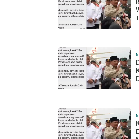
I
N
N
D