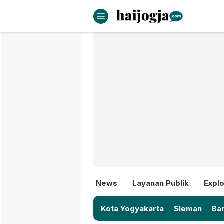
haijogja.com
Berita Jogja Terbaru dan Terki
News
Layanan Publik
Explo
Kota Yogyakarta
Sleman
Ban