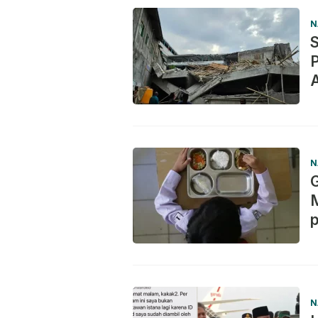
N
S
A
N
G
M
p
N