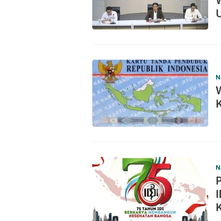
W
N
W
K
N
P
I