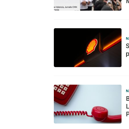
N
S
N