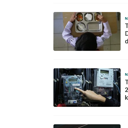
N
D
N
T
2