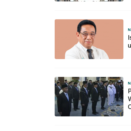
N
N
O
P