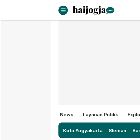
haijogja.com
Berita Jogja Terbaru dan Terki
News
Layanan Publik
Explo
Kota Yogyakarta
Sleman
Ban