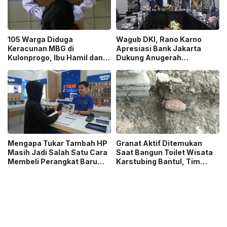
105 Warga Diduga
Wagub DKI, Rano Karno
Keracunan MBG di
Apresiasi Bank Jakarta
Kulonprogo, Ibu Hamil dan
Dukung Anugerah
Ibu Menyusui Ikut
Jurnalistik MHT 2026,
Terdampak
Dorong Karya Berkualitas
Sambut 5 Abad Jakarta
Mengapa Tukar Tambah HP
Granat Aktif Ditemukan
Masih Jadi Salah Satu Cara
Saat Bangun Toilet Wisata
Membeli Perangkat Baru
Karstubing Bantul, Tim
yang Paling Populer?
Gegana Lakukan Disposal