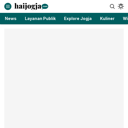
haijogja.com
Berita Jogja Terbaru dan Terkini
News
Layanan Publik
Explore Jogja
Kuliner
Wi