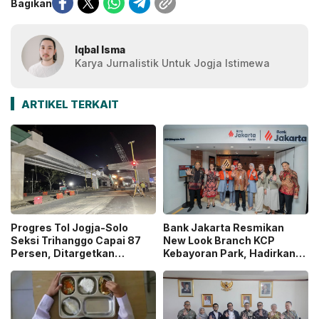
Bagikan
Iqbal Isma
Karya Jurnalistik Untuk Jogja Istimewa
ARTIKEL TERKAIT
Progres Tol Jogja-Solo
Bank Jakarta Resmikan
Seksi Trihanggo Capai 87
New Look Branch KCP
Persen, Ditargetkan
Kebayoran Park, Hadirkan
Tersambung ke Tol Jogja-
Wajah Baru yang Lebih
Bawen Agustus 2026
Modern