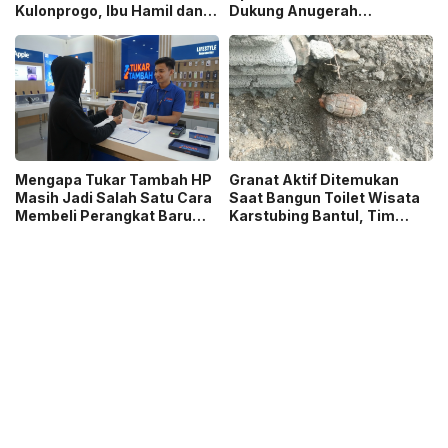
Kulonprogo, Ibu Hamil dan
Dukung Anugerah
Ibu Menyusui Ikut
Jurnalistik MHT 2026,
Terdampak
Dorong Karya Berkualitas
Sambut 5 Abad Jakarta
Mengapa Tukar Tambah HP
Granat Aktif Ditemukan
Masih Jadi Salah Satu Cara
Saat Bangun Toilet Wisata
Membeli Perangkat Baru
Karstubing Bantul, Tim
yang Paling Populer?
Gegana Lakukan Disposal