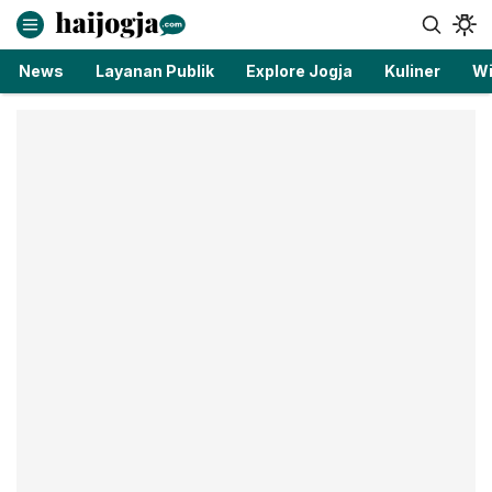
haijogja.com
Berita Jogja Terbaru dan Terkini
News
Layanan Publik
Explore Jogja
Kuliner
Wi