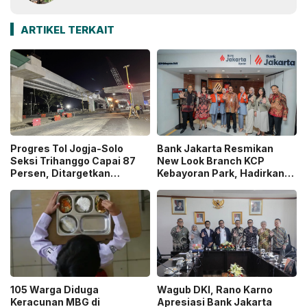
ARTIKEL TERKAIT
Progres Tol Jogja-Solo
Bank Jakarta Resmikan
Seksi Trihanggo Capai 87
New Look Branch KCP
Persen, Ditargetkan
Kebayoran Park, Hadirkan
Tersambung ke Tol Jogja-
Wajah Baru yang Lebih
Bawen Agustus 2026
Modern
105 Warga Diduga
Wagub DKI, Rano Karno
Keracunan MBG di
Apresiasi Bank Jakarta