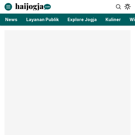
haijogja.com
Berita Jogja Terbaru dan Terkini
News
Layanan Publik
Explore Jogja
Kuliner
Wi