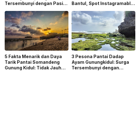
Tersembunyi dengan Pasir
Bantul, Spot Instagramable
Putih dan Tebing Coklat
Favorit di Jogja
5 Fakta Menarik dan Daya
3 Pesona Pantai Dadap
Tarik Pantai Somandeng
Ayam Gunungkidul: Surga
Gunung Kidul: Tidak Jauh
Tersembunyi dengan
dari Pantai Indrayanti dan
Pesona Alam yang Masih
Ada Banyak Gazebo
Asri