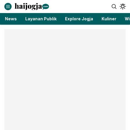
haijogja.com
Berita Jogja Terbaru dan Terkini
News
Layanan Publik
Explore Jogja
Kuliner
Wi