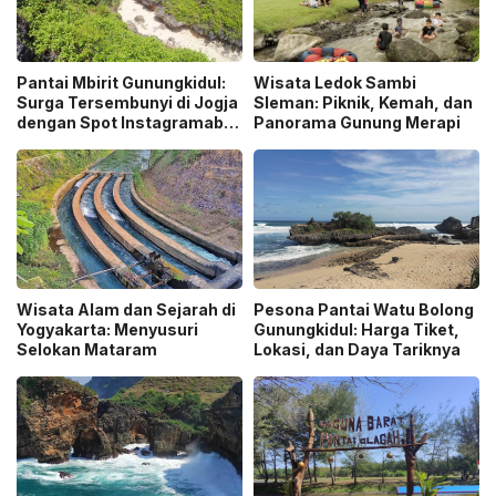
Pantai Mbirit Gunungkidul:
Wisata Ledok Sambi
Surga Tersembunyi di Jogja
Sleman: Piknik, Kemah, dan
dengan Spot Instagramable
Panorama Gunung Merapi
dan Tempat Camping
Eksotis
Wisata Alam dan Sejarah di
Pesona Pantai Watu Bolong
Yogyakarta: Menyusuri
Gunungkidul: Harga Tiket,
Selokan Mataram
Lokasi, dan Daya Tariknya