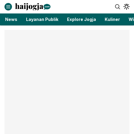
haijogja.com
Berita Jogja Terbaru dan Terkini
News
Layanan Publik
Explore Jogja
Kuliner
Wi