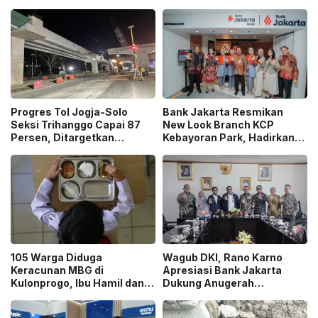
Progres Tol Jogja-Solo
Bank Jakarta Resmikan
Seksi Trihanggo Capai 87
New Look Branch KCP
Persen, Ditargetkan
Kebayoran Park, Hadirkan
Tersambung ke Tol Jogja-
Wajah Baru yang Lebih
Bawen Agustus 2026
Modern
105 Warga Diduga
Wagub DKI, Rano Karno
Keracunan MBG di
Apresiasi Bank Jakarta
Kulonprogo, Ibu Hamil dan
Dukung Anugerah
Ibu Menyusui Ikut
Jurnalistik MHT 2026,
Terdampak
Dorong Karya Berkualitas