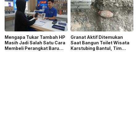
Sambut 5 Abad Jakarta
Mengapa Tukar Tambah HP
Granat Aktif Ditemukan
Masih Jadi Salah Satu Cara
Saat Bangun Toilet Wisata
Membeli Perangkat Baru
Karstubing Bantul, Tim
yang Paling Populer?
Gegana Lakukan Disposal