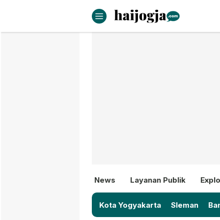
haijogja.com
Berita Jogja Terbaru dan Terki
News
Layanan Publik
Explo
Kota Yogyakarta
Sleman
Ban