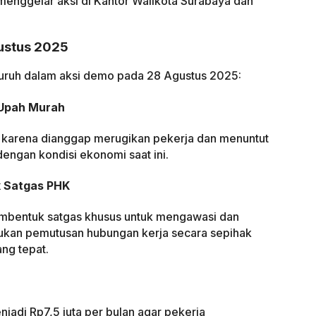
menggelar aksi di Kantor Walikota Surabaya dan
ustus 2025
buruh dalam aksi demo pada 28 Agustus 2025:
 Upah Murah
 karena dianggap merugikan pekerja dan menuntut
engan kondisi ekonomi saat ini.
k Satgas PHK
bentuk satgas khusus untuk mengawasi dan
kan pemutusan hubungan kerja secara sepihak
ang tepat.
adi Rp7,5 juta per bulan agar pekerja