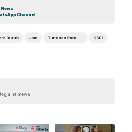
 News
atsApp Channel
ara Buruh
Jam
Tuntutan Para Buruh
KSPI
 Jogja Istimewa