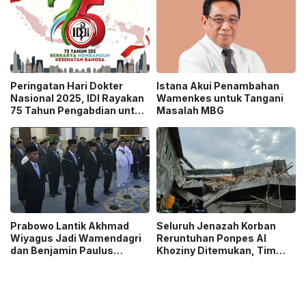
Peringatan Hari Dokter
Istana Akui Penambahan
Nasional 2025, IDI Rayakan
Wamenkes untuk Tangani
75 Tahun Pengabdian untuk
Masalah MBG
Kesehatan Bangsa
Prabowo Lantik Akhmad
Seluruh Jenazah Korban
Wiyagus Jadi Wamendagri
Reruntuhan Ponpes Al
dan Benjamin Paulus
Khoziny Ditemukan, Tim
Octavianus Jadi
SAR Akhiri Operasi
Wamenkes, Ini Penjelasan
Pencarian
Istana