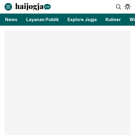
haijogja.com
Berita Jogja Terbaru dan Terkini
News
Layanan Publik
Explore Jogja
Kuliner
Wi