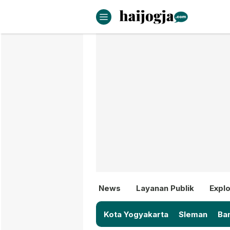
haijogja.com
Berita Jogja Terbaru dan Terki
News
Layanan Publik
Explo
Kota Yogyakarta
Sleman
Ban