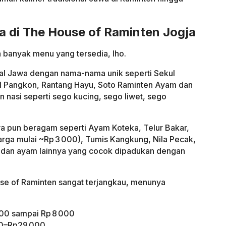
a di The House of Raminten Jogja
 banyak menu yang tersedia, lho.
al Jawa dengan nama-nama unik seperti Sekul
l Pangkon, Rantang Hayu, Soto Raminten Ayam dan
nasi seperti sego kucing, sego liwet, sego
ya pun beragam seperti Ayam Koteka, Telur Bakar,
arga mulai ~Rp 3 000), Tumis Kangkung, Nila Pecak,
n dan ayam lainnya yang cocok dipadukan dengan
se of Raminten sangat terjangkau, menunya
000 sampai Rp 8 000
00–Rp29 000