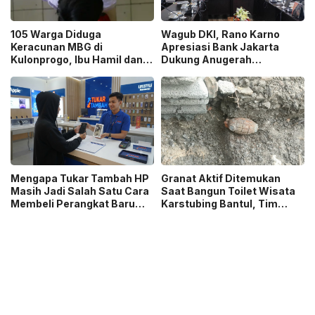
105 Warga Diduga
Wagub DKI, Rano Karno
Keracunan MBG di
Apresiasi Bank Jakarta
Kulonprogo, Ibu Hamil dan
Dukung Anugerah
Ibu Menyusui Ikut
Jurnalistik MHT 2026,
Terdampak
Dorong Karya Berkualitas
Sambut 5 Abad Jakarta
Mengapa Tukar Tambah HP
Granat Aktif Ditemukan
Masih Jadi Salah Satu Cara
Saat Bangun Toilet Wisata
Membeli Perangkat Baru
Karstubing Bantul, Tim
yang Paling Populer?
Gegana Lakukan Disposal