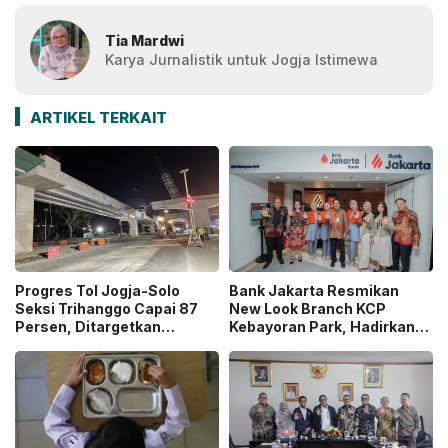
Tia Mardwi
Karya Jurnalistik untuk Jogja Istimewa
ARTIKEL TERKAIT
Progres Tol Jogja-Solo
Bank Jakarta Resmikan
Seksi Trihanggo Capai 87
New Look Branch KCP
Persen, Ditargetkan
Kebayoran Park, Hadirkan
Tersambung ke Tol Jogja-
Wajah Baru yang Lebih
Bawen Agustus 2026
Modern