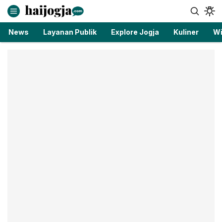
haijogja.com
Berita Jogja Terbaru dan Terkini
News
Layanan Publik
Explore Jogja
Kuliner
Wi