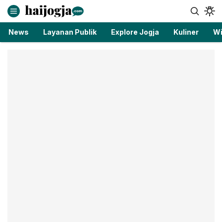
haijogja.com
Berita Jogja Terbaru dan Terkini
News
Layanan Publik
Explore Jogja
Kuliner
Wi