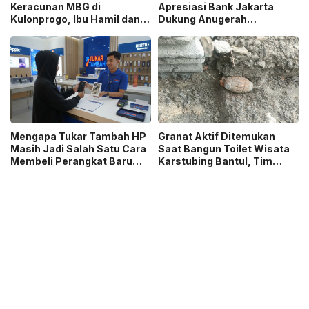
Keracunan MBG di
Apresiasi Bank Jakarta
Kulonprogo, Ibu Hamil dan
Dukung Anugerah
Ibu Menyusui Ikut
Jurnalistik MHT 2026,
Terdampak
Dorong Karya Berkualitas
Sambut 5 Abad Jakarta
Mengapa Tukar Tambah HP
Granat Aktif Ditemukan
Masih Jadi Salah Satu Cara
Saat Bangun Toilet Wisata
Membeli Perangkat Baru
Karstubing Bantul, Tim
yang Paling Populer?
Gegana Lakukan Disposal