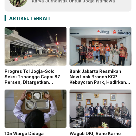
Karya Jurnalistik Untuk Jogja Istimewa
ARTIKEL TERKAIT
Progres Tol Jogja-Solo
Bank Jakarta Resmikan
Seksi Trihanggo Capai 87
New Look Branch KCP
Persen, Ditargetkan
Kebayoran Park, Hadirkan
Tersambung ke Tol Jogja-
Wajah Baru yang Lebih
Bawen Agustus 2026
Modern
105 Warga Diduga
Wagub DKI, Rano Karno