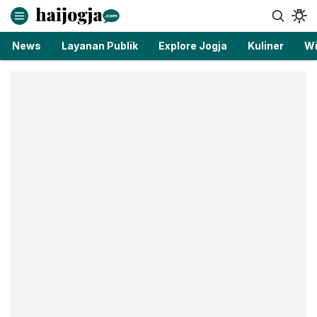
haijogja.com
Berita Jogja Terbaru dan Terkini
News
Layanan Publik
Explore Jogja
Kuliner
Wi