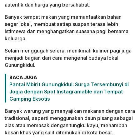
autentik dan harga yang bersahabat.
Banyak tempat makan yang memanfaatkan bahan
segar lokal, membuat setiap suapan terasa lebih
istimewa dan menghangatkan suasana pagi bersama
keluarga.
Selain menggugah selera, menikmati kuliner pagi juga
menjadi bagian dari cara mengenal budaya lokal
Gunungkidul.
BACA JUGA
Pantai Mbirit Gunungkidul: Surga Tersembunyi di
Jogja dengan Spot Instagramable dan Tempat
Camping Eksotis
Banyak warung yang menyajikan makanan dengan cara
tradisional, seperti menggunakan daun pisang sebagai
alas atau memasak dengan tungku kayu, menambah
kesan khas yang sulit ditemukan di kota besar.