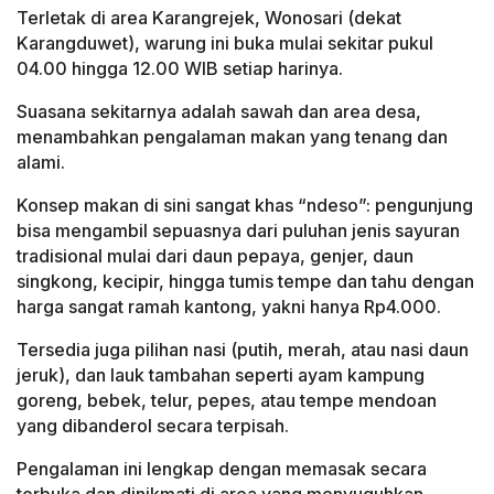
Terletak di area Karangrejek, Wonosari (dekat
Karangduwet), warung ini buka mulai sekitar pukul
04.00 hingga 12.00 WIB setiap harinya.
Suasana sekitarnya adalah sawah dan area desa,
menambahkan pengalaman makan yang tenang dan
alami.
Konsep makan di sini sangat khas “ndeso”: pengunjung
bisa mengambil sepuasnya dari puluhan jenis sayuran
tradisional mulai dari daun pepaya, genjer, daun
singkong, kecipir, hingga tumis tempe dan tahu dengan
harga sangat ramah kantong, yakni hanya Rp4.000.
Tersedia juga pilihan nasi (putih, merah, atau nasi daun
jeruk), dan lauk tambahan seperti ayam kampung
goreng, bebek, telur, pepes, atau tempe mendoan
yang dibanderol secara terpisah.
Pengalaman ini lengkap dengan memasak secara
terbuka dan dinikmati di area yang menyuguhkan