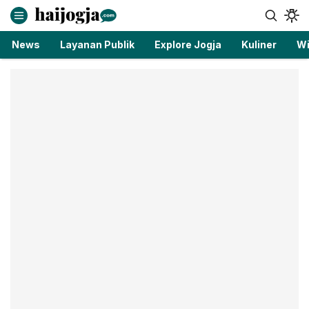
haijogja.com
Berita Jogja Terbaru dan Terkini
News
Layanan Publik
Explore Jogja
Kuliner
Wi