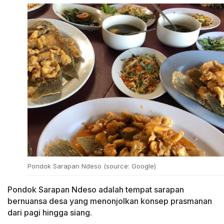
Pondok Sarapan Ndeso (source: Google)
Pondok Sarapan Ndeso adalah tempat sarapan
bernuansa desa yang menonjolkan konsep prasmanan
dari pagi hingga siang.