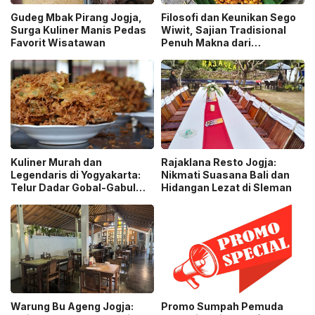
Gudeg Mbak Pirang Jogja,
Filosofi dan Keunikan Sego
Surga Kuliner Manis Pedas
Wiwit, Sajian Tradisional
Favorit Wisatawan
Penuh Makna dari
Yogyakarta
Kuliner Murah dan
Rajaklana Resto Jogja:
Legendaris di Yogyakarta:
Nikmati Suasana Bali dan
Telur Dadar Gobal-Gabul
Hidangan Lezat di Sleman
Mbak Yuni Bikin Ketagihan
Warung Bu Ageng Jogja:
Promo Sumpah Pemuda