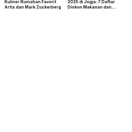
Kuliner Rumahan Favorit
2025 di Jogja: 7 Daftar
Artis dan Mark Zuckerberg
Diskon Makanan dan
Minuman di Jogja Mulai
Rp19 Ribu!