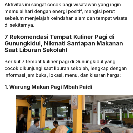
Aktivitas ini sangat cocok bagi wisatawan yang ingin
memulai hari dengan energi positif, mengisi perut
sebelum menjelajah keindahan alam dan tempat wisata
di sekitarnya.
7 Rekomendasi Tempat Kuliner Pagi di
Gunungkidul, Nikmati Santapan Makanan
Saat Liburan Sekolah!
Berikut 7 tempat kuliner pagi di Gunungkidul yang
cocok dikunjungi saat liburan sekolah, lengkap dengan
informasi jam buka, lokasi, menu, dan kisaran harga:
1. Warung Makan Pagi Mbah Paidi