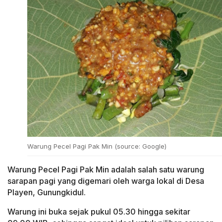
Warung Pecel Pagi Pak Min (source: Google)
Warung Pecel Pagi Pak Min adalah salah satu warung
sarapan pagi yang digemari oleh warga lokal di Desa
Playen, Gunungkidul.
Warung ini buka sejak pukul 05.30 hingga sekitar