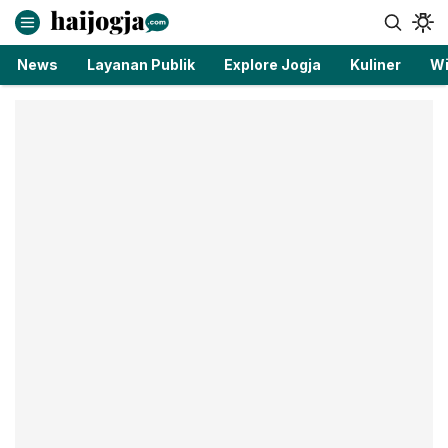
haijogja.com
Berita Jogja Terbaru dan Terkini
News
Layanan Publik
Explore Jogja
Kuliner
Wi