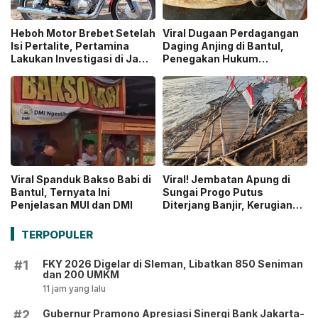
Heboh Motor Brebet Setelah
Viral Dugaan Perdagangan
Isi Pertalite, Pertamina
Daging Anjing di Bantul,
Lakukan Investigasi di Jawa
Penegakan Hukum
Timur
Terkendala Regulasi
Viral Spanduk Bakso Babi di
Viral! Jembatan Apung di
Bantul, Ternyata Ini
Sungai Progo Putus
Penjelasan MUI dan DMI
Diterjang Banjir, Kerugian
Capai Rp150 Juta
TERPOPULER
FKY 2026 Digelar di Sleman, Libatkan 850 Seniman
#1
dan 200 UMKM
11 jam yang lalu
Gubernur Pramono Apresiasi Sinergi Bank Jakarta-
#2