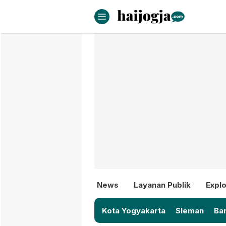
haijogja.com
Berita Jogja Terbaru dan Terki
News
Layanan Publik
Explo
Kota Yogyakarta
Sleman
Ban