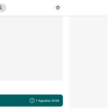
7 Agustus 2026