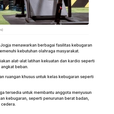
s)
Jogja menawarkan berbagai fasilitas kebugaran
emenuhi kebutuhan olahraga masyarakat.
an alat-alat latihan kekuatan dan kardio seperti
n angkat beban.
an ruangan khusus untuk kelas kebugaran seperti
) juga tersedia untuk membantu anggota menyusun
uan kebugaran, seperti penurunan berat badan,
 cedera.