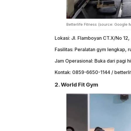
Betterlife Fitness (source: Google 
Lokasi: Jl. Flamboyan CT.X/No 12
Fasilitas: Peralatan gym lengkap, r
Jam Operasional: Buka dari pagi 
Kontak: 0859-6650-1144 / betterl
2. World Fit Gym