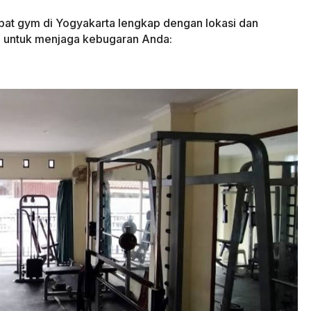
pat gym di Yogyakarta lengkap dengan lokasi dan
han untuk menjaga kebugaran Anda: