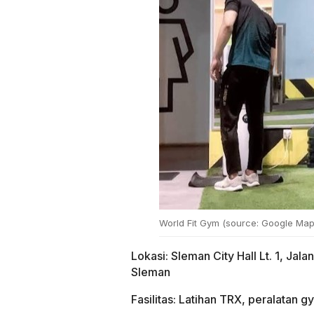
World Fit Gym (source: Google Map
Lokasi: Sleman City Hall Lt. 1, Ja
Sleman
Fasilitas: Latihan TRX, peralatan 