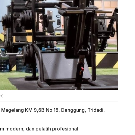
s)
lan Magelang KM 9,6B No.18, Denggung, Tridadi,
gym modern, dan pelatih profesional