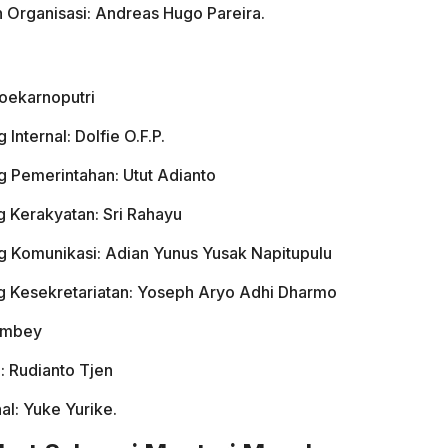
 Organisasi: Andreas Hugo Pareira.
Soekarnoputri
Internal: Dolfie O.F.P.
ng Pemerintahan: Utut Adianto
g Kerakyatan: Sri Rahayu
ng Komunikasi: Adian Yunus Yusak Napitupulu
ng Kesekretariatan: Yoseph Aryo Adhi Dharmo
ambey
: Rudianto Tjen
al: Yuke Yurike.