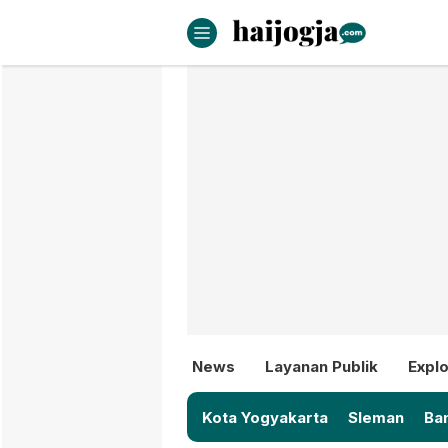
haijogja.com
Berita Jogja Terbaru dan Terki
News
Layanan Publik
Explo
Kota Yogyakarta
Sleman
Ban