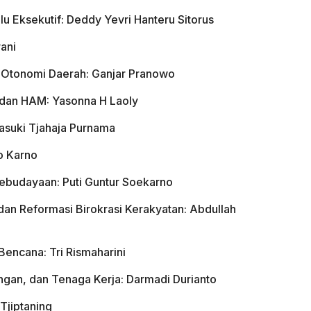
 Eksekutif: Deddy Yevri Hanteru Sitorus
rani
 Otonomi Daerah: Ganjar Pranowo
 dan HAM: Yasonna H Laoly
asuki Tjahaja Purnama
o Karno
Kebudayaan: Puti Guntur Soekarno
 dan Reformasi Birokrasi Kerakyatan: Abdullah
encana: Tri Rismaharini
angan, dan Tenaga Kerja: Darmadi Durianto
Tjiptaning