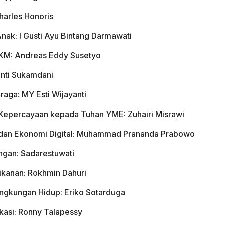
harles Honoris
nak: I Gusti Ayu Bintang Darmawati
MKM: Andreas Eddy Susetyo
anti Sukamdani
aga: MY Esti Wijayanti
Kepercayaan kepada Tuhan YME: Zuhairi Misrawi
f dan Ekonomi Digital: Muhammad Prananda Prabowo
ngan: Sadarestuwati
ikanan: Rokhmin Dahuri
ingkungan Hidup: Eriko Sotarduga
kasi: Ronny Talapessy