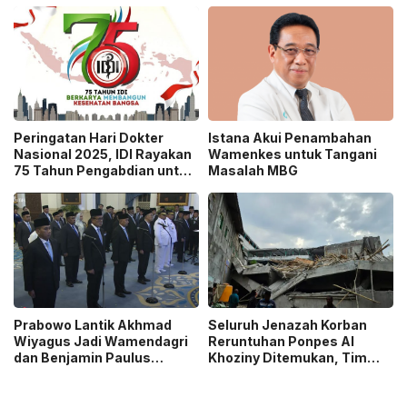
Miliar Uang “Jatah Preman”
Peringatan Hari Dokter
Istana Akui Penambahan
Nasional 2025, IDI Rayakan
Wamenkes untuk Tangani
75 Tahun Pengabdian untuk
Masalah MBG
Kesehatan Bangsa
Prabowo Lantik Akhmad
Seluruh Jenazah Korban
Wiyagus Jadi Wamendagri
Reruntuhan Ponpes Al
dan Benjamin Paulus
Khoziny Ditemukan, Tim
Octavianus Jadi
SAR Akhiri Operasi
Wamenkes, Ini Penjelasan
Pencarian
Istana