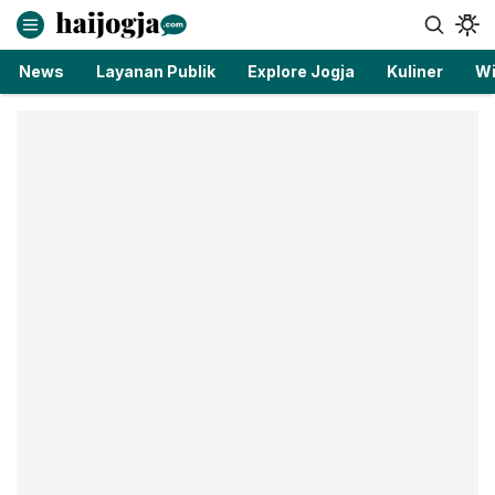
haijogja.com
Berita Jogja Terbaru dan Terkini
News
Layanan Publik
Explore Jogja
Kuliner
Wi