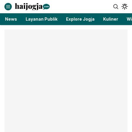
haijogja.com
Berita Jogja Terbaru dan Terkini
News
Layanan Publik
Explore Jogja
Kuliner
Wi