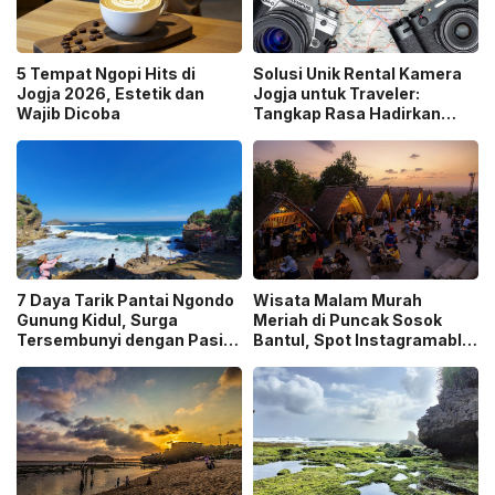
5 Tempat Ngopi Hits di
Solusi Unik Rental Kamera
Jogja 2026, Estetik dan
Jogja untuk Traveler:
Wajib Dicoba
Tangkap Rasa Hadirkan
Layanan Antar ke Lokasi
7 Daya Tarik Pantai Ngondo
Wisata Malam Murah
Gunung Kidul, Surga
Meriah di Puncak Sosok
Tersembunyi dengan Pasir
Bantul, Spot Instagramable
Putih dan Tebing Coklat
Favorit di Jogja