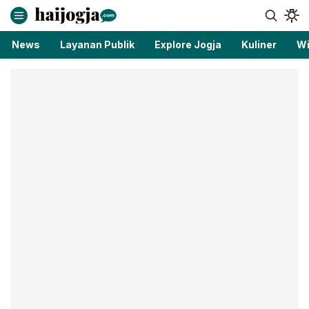
haijogja.com
Berita Jogja Terbaru dan Terkini
News
Layanan Publik
Explore Jogja
Kuliner
Wi