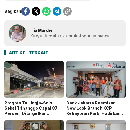
Bagikan
Tia Mardwi
Karya Jurnalistik untuk Jogja Istimewa
ARTIKEL TERKAIT
Progres Tol Jogja-Solo
Bank Jakarta Resmikan
Seksi Trihanggo Capai 87
New Look Branch KCP
Persen, Ditargetkan
Kebayoran Park, Hadirkan
Tersambung ke Tol Jogja-
Wajah Baru yang Lebih
Bawen Agustus 2026
Modern