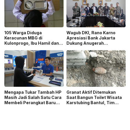
105 Warga Diduga
Wagub DKI, Rano Karno
Keracunan MBG di
Apresiasi Bank Jakarta
Kulonprogo, Ibu Hamil dan
Dukung Anugerah
Ibu Menyusui Ikut
Jurnalistik MHT 2026,
Terdampak
Dorong Karya Berkualitas
Sambut 5 Abad Jakarta
Mengapa Tukar Tambah HP
Granat Aktif Ditemukan
Masih Jadi Salah Satu Cara
Saat Bangun Toilet Wisata
Membeli Perangkat Baru
Karstubing Bantul, Tim
yang Paling Populer?
Gegana Lakukan Disposal